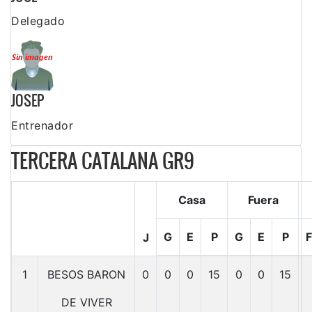
Delegado
JOSEP
Entrenador
TERCERA CATALANA GR9
Casa
Fuera
G
E
P
G
E
P
F
J
1
BESOS BARON
0
0
0
15
0
0
15
DE VIVER