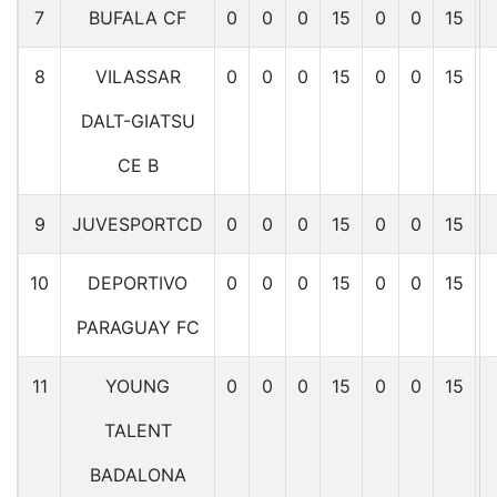
7
BUFALA CF
0
0
0
15
0
0
15
8
VILASSAR
0
0
0
15
0
0
15
DALT-GIATSU
CE B
9
JUVESPORTCD
0
0
0
15
0
0
15
10
DEPORTIVO
0
0
0
15
0
0
15
PARAGUAY FC
11
YOUNG
0
0
0
15
0
0
15
TALENT
BADALONA